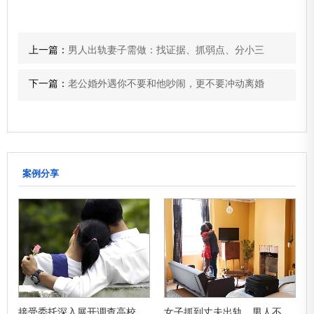
上一篇：
男人出轨妻子需做：找证据、抓弱点、分小三
下一篇：
老公婚外遇你不要和他吵闹，更不要冲动离婚
案例分享
缠
接受委托深入展开调查高校师生婚外恋案情
女子抓到丈夫出轨，男人不生气还维护妻子