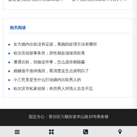
相关阅读
●
女方婚内出轨没有证据，离婚的处理方法有哪些
●
哈尔滨侦探事务所；异性相处须保持距离
●
遭遇出轨，别做这件事，怎么选你都能赢
●
婚姻值不值得挽回，看清楚这五点就明白了
●
小三究竟是凭什么打动婚内出轨男人的
●
哈尔滨市私家侦探；有些男人对情人念念不忘
固定办公：香坊区六顺街道华山路10号商务楼