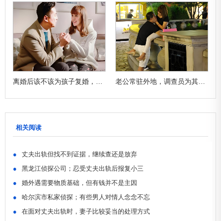
兆
离婚后该不该为孩子复婚，主要看这三点
老公常驻外地，调查员为其妻子探明虚实
相关阅读
●
丈夫出轨但找不到证据，继续查还是放弃
●
黑龙江侦探公司；忍受丈夫出轨后报复小三
●
婚外遇需要物质基础，但有钱并不是主因
●
哈尔滨市私家侦探；有些男人对情人念念不忘
●
在面对丈夫出轨时，妻子比较妥当的处理方式