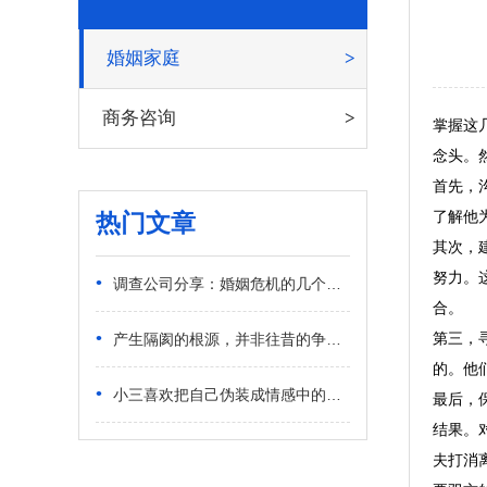
婚姻家庭
商务咨询
掌握这
念头。
首先，
了解他
热门文章
其次，
努力。
•
调查公司分享：婚姻危机的几个潜在信号
合。
•
第三，
产生隔阂的根源，并非往昔的争执对错
的。他
•
小三喜欢把自己伪装成情感中的受害者
最后，
结果。
夫打消