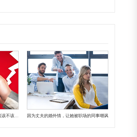
发现老公出轨别的女人，我们到底该不该离婚
因为丈夫的婚外情，让她被职场的同事嘲讽
出轨男人