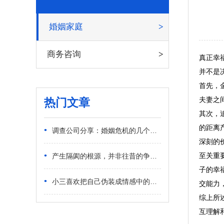
婚姻家庭
商务咨询
真正幸
并不是
首先，
夫妻之
热门文章
其次，
的距离
•
调查公司分享：婚姻危机的几个潜在信号
深刻的
•
至关重
产生隔阂的根源，并非往昔的争执对错
子的幸
•
小三喜欢把自己伪装成情感中的受害者
交能力
综上所
互理解