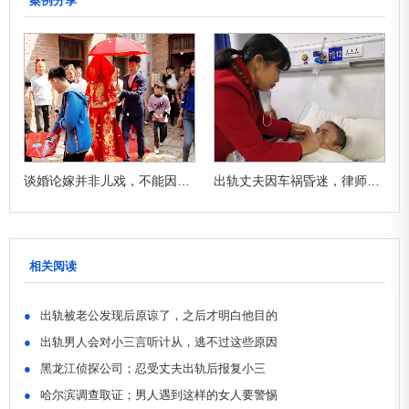
案例分享
？
谈婚论嫁并非儿戏，不能因冲动或寂寞而结婚
出轨丈夫因车祸昏迷，律师妻子果断卖房
相关阅读
●
出轨被老公发现后原谅了，之后才明白他目的
●
出轨男人会对小三言听计从，逃不过这些原因
●
黑龙江侦探公司；忍受丈夫出轨后报复小三
●
哈尔滨调查取证；男人遇到这样的女人要警惕