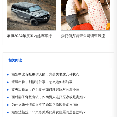
缠
承担2024年度国内越野车行业的市场调查研究
委托侦探调查公司调查风流花心的男子
相关阅读
●
婚姻中比背叛更伤人的，竟是夫妻这几种状态
●
遭遇出轨，别做这件事，怎么选你都能赢
●
丈夫出轨后，作为妻子如何理智应对分离小三
●
面对妻子背叛出轨，作为男人选择原谅或是离婚？
●
为什么婚外情踏入不了婚姻？原因是多方面的
●
婚姻法新规：非夫妻关系的男女自愿同居合法吗？